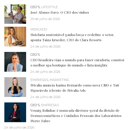
CEO'S
,
LIFESTYLE
José Afonso Davo: O CEO dos vinhos
29 de julho de 2026
MERCADO
Hotelaria sustentável ganha força e redefine o setor,
aponta Taiza Krueder, CEO do Clara Resorts
24 de julho de 2026
CEO'S
CEO brasileira viaja o mundo para fazer curadoria, constroi
o melhor spa boutique do mundo e lista insights
24 de julho de 2026
EMPRESAS
,
MARKETING
Privalia anuncia Karina Bernardo como nova CMO e Tati
Figueiredo à frente de Privalia Ads
24 de julho de 2026
CEO'S
,
EMPRESAS
Venaig Solinhac é nomeada diretora-geral da divisão de
Dermocosméticos e Cuidados Pessoais dos Laboratórios
Pierre Fabre
24 de julho de 2026