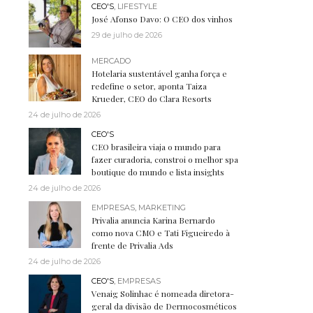
CEO'S
,
LIFESTYLE
José Afonso Davo: O CEO dos vinhos
29 de julho de 2026
MERCADO
Hotelaria sustentável ganha força e
redefine o setor, aponta Taiza
Krueder, CEO do Clara Resorts
24 de julho de 2026
CEO'S
CEO brasileira viaja o mundo para
fazer curadoria, constroi o melhor spa
boutique do mundo e lista insights
24 de julho de 2026
EMPRESAS
,
MARKETING
Privalia anuncia Karina Bernardo
como nova CMO e Tati Figueiredo à
frente de Privalia Ads
24 de julho de 2026
CEO'S
,
EMPRESAS
Venaig Solinhac é nomeada diretora-
geral da divisão de Dermocosméticos