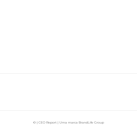
© | CEO Report | Uma marca BrandLife Group
Todos os direitos reservados. Anuncie: contato@brandlife.com.br