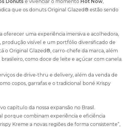
os Donuts
e vivenciar o momento
Hot Now
,
ndica que os donuts Original Glazed® estão sendo
a oferecer uma experiência imersiva e acolhedora,
odução visível e um portfólio diversificado de
tá o Original Glazed®, carro-chefe da marca, além
brasileiro, como doce de leite e açúcar com canela.
rviços de drive-thru e delivery, além da venda de
omo copos, garrafas e o tradicional boné Krispy
 capítulo da nossa expansão no Brasil.
l porque combinam experiência e eficiência
Krispy Kreme a novas regiões de forma consistente”,