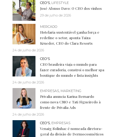
CEO'S
,
LIFESTYLE
José Afonso Davo: O CEO dos vinhos
29 de julho de 2026
MERCADO
Hotelaria sustentável ganha força e
redefine o setor, aponta Taiza
Krueder, CEO do Clara Resorts
24 de julho de 2026
CEO'S
CEO brasileira viaja o mundo para
fazer curadoria, constroi o melhor spa
boutique do mundo e lista insights
24 de julho de 2026
EMPRESAS
,
MARKETING
Privalia anuncia Karina Bernardo
como nova CMO e Tati Figueiredo à
frente de Privalia Ads
24 de julho de 2026
CEO'S
,
EMPRESAS
Venaig Solinhac é nomeada diretora-
geral da divisão de Dermocosméticos