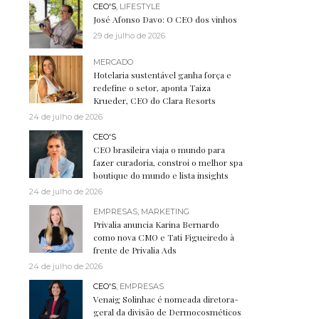
CEO'S
,
LIFESTYLE
José Afonso Davo: O CEO dos vinhos
29 de julho de 2026
MERCADO
Hotelaria sustentável ganha força e
redefine o setor, aponta Taiza
Krueder, CEO do Clara Resorts
24 de julho de 2026
CEO'S
CEO brasileira viaja o mundo para
fazer curadoria, constroi o melhor spa
boutique do mundo e lista insights
24 de julho de 2026
EMPRESAS
,
MARKETING
Privalia anuncia Karina Bernardo
como nova CMO e Tati Figueiredo à
frente de Privalia Ads
24 de julho de 2026
CEO'S
,
EMPRESAS
Venaig Solinhac é nomeada diretora-
geral da divisão de Dermocosméticos