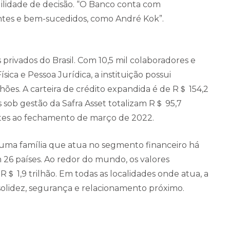
lidade de decisão. “O Banco conta com
ientes e bem-sucedidos, como André Kok”.
privados do Brasil. Com 10,5 mil colaboradores e
ica e Pessoa Jurídica, a instituição possui
lhões. A carteira de crédito expandida é de R＄ 154,2
s sob gestão da Safra Asset totalizam R＄ 95,7
ntes ao fechamento de março de 2022.
e uma família que atua no segmento financeiro há
 26 países. Ao redor do mundo, os valores
 1,9 trilhão. Em todas as localidades onde atua, a
solidez, segurança e relacionamento próximo.