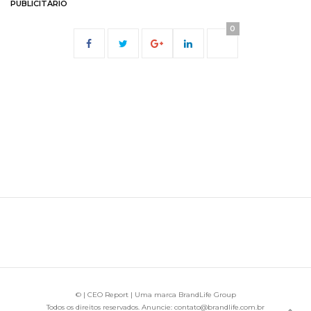
PUBLICITÁRIO
0
© | CEO Report | Uma marca BrandLife Group
Todos os direitos reservados. Anuncie: contato@brandlife.com.br